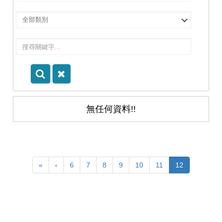
擇
院
選
所/
擇
系
類
所
別
無任何資料!!
«
‹
6
7
8
9
10
11
12