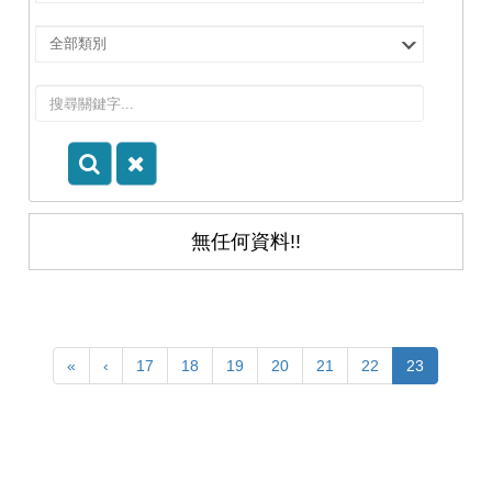
擇
院
選
所/
擇
系
類
所
別
無任何資料!!
«
‹
17
18
19
20
21
22
23