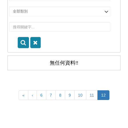
擇
院
選
所/
擇
系
類
所
別
無任何資料!!
«
‹
6
7
8
9
10
11
12