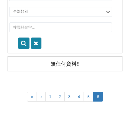
擇
院
選
所/
擇
系
類
所
別
無任何資料!!
«
‹
1
2
3
4
5
6