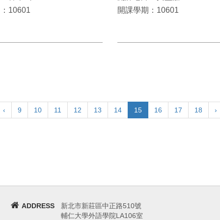
10601
開課學期：10601
‹
9
10
11
12
13
14
15
16
17
18
›
ADDRESS
新北市新莊區中正路510號
輔仁大學外語學院LA106室