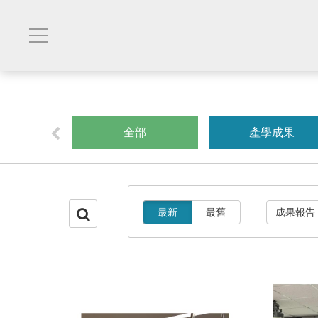
創業
全部
產學成果
最新
最舊
成果報告