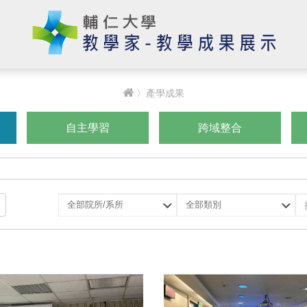
〉產學成果
自主學習
跨域整合
選
選
擇
擇
院
類
所/
別
系
所