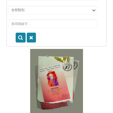
擇
院
選
所/
擇
系
類
所
別