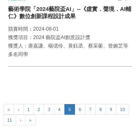
藝術學院「2024藝院盃AI」--《虛實．聲境．AI輔
仁》數位創新課程設計成果
競賽時間：2024-08-01
獲獎項目：2024 藝院盃AI創意設計獎
獲獎人：唐嘉謙、楊偲伶、黃鈺丞、蔡采蘅、曾婉芷等
多名同學
«
‹
1
2
3
4
5
6
7
8
9
10
11
›
»