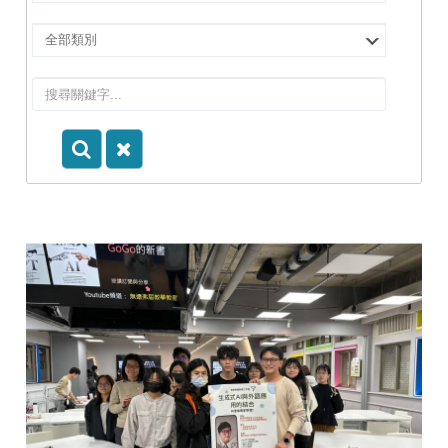
擇
院
選
所/
擇
系
類
所
別