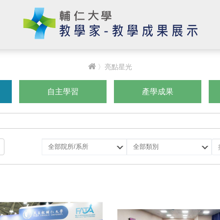
〉亮點星光
自主學習
產學成果
選
選
擇
擇
院
類
所/
別
系
所