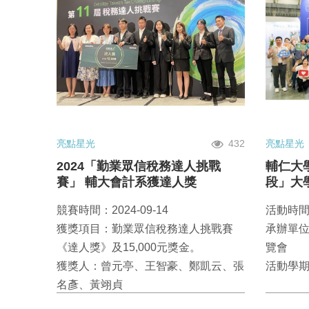
亮點星光
432
亮點星光
2024「勤業眾信稅務達人挑戰
輔仁大
賽」 輔大會計系獲達人獎
段」大
端AI應
競賽時間：2024-09-14
活動時間：
獲獎項目：勤業眾信稅務達人挑戰賽
承辦單
《達人獎》及15,000元獎金。
覽會
獲獎人：曾元亭、王智豪、鄭凱云、張
活動學期
名彥、黃翊貞