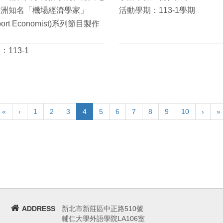
澳洲知名「機場經濟學家」
活動學期：113-1學期
irport Economist)系列節目製作
113-1
«
‹
1
2
3
4
5
6
7
8
9
10
›
»
ADDRESS
新北市新莊區中正路510號
輔仁大學外語學院LA106室