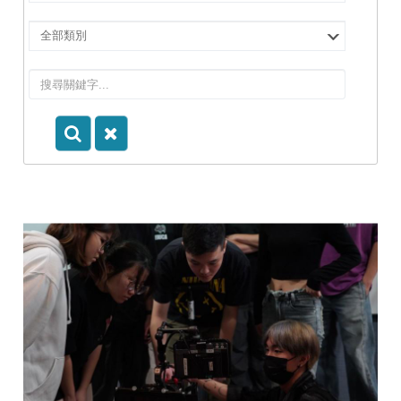
擇
院
選
所/
擇
系
類
所
別