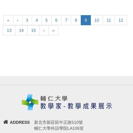
«
‹
3
4
5
6
7
8
9
10
11
12
13
14
15
›
»
ADDRESS
新北市新莊區中正路510號
輔仁大學外語學院LA106室