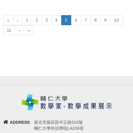
«
‹
1
2
3
4
5
6
7
8
9
10
11
›
»
ADDRESS
新北市新莊區中正路510號
輔仁大學外語學院LA106室