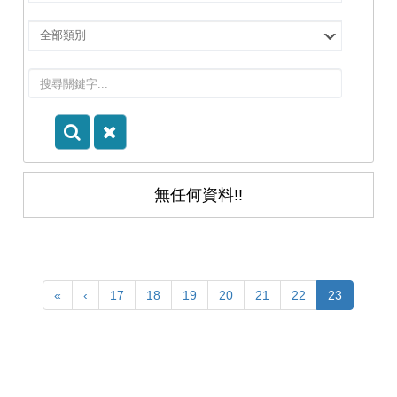
擇
院
選
所/
擇
系
類
所
別
無任何資料!!
«
‹
17
18
19
20
21
22
23