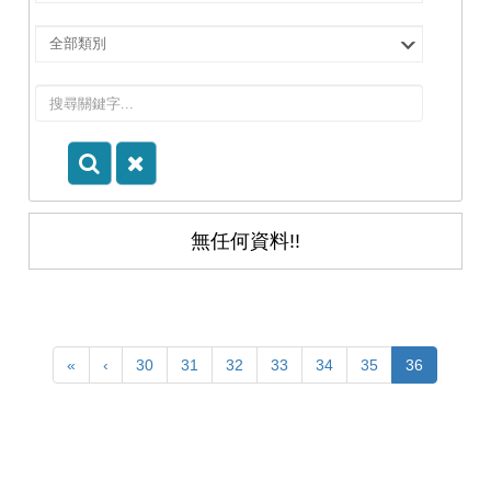
擇
院
選
所/
擇
系
類
所
別
無任何資料!!
«
‹
30
31
32
33
34
35
36