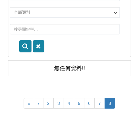
擇
院
選
所/
擇
系
類
所
別
無任何資料!!
«
‹
2
3
4
5
6
7
8