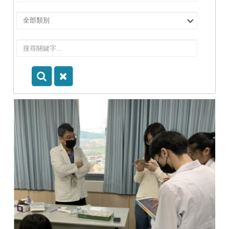
擇
院
選
所/
擇
系
類
所
別