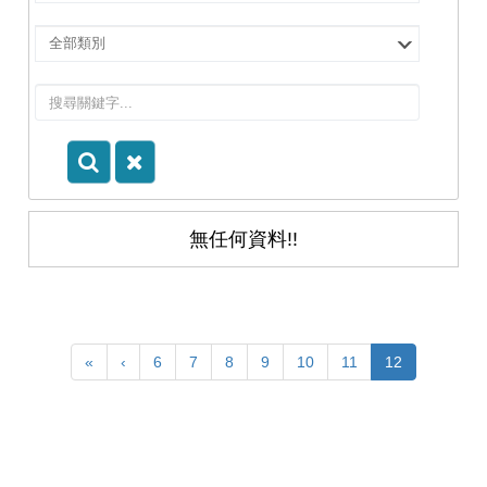
擇
院
選
所/
擇
系
類
所
別
無任何資料!!
«
‹
6
7
8
9
10
11
12