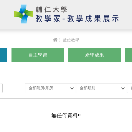
〉數位教學
自主學習
產學成果
選
選
擇
擇
院
類
所/
別
系
無任何資料!!
所