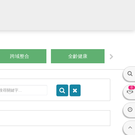
跨域整合
全齡健康
運算思維/
0