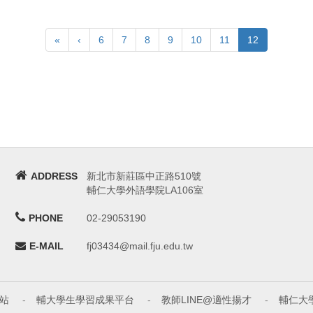
«
‹
6
7
8
9
10
11
12
ADDRESS
新北市新莊區中正路510號
輔仁大學外語學院LA106室
PHONE
02-29053190
E-MAIL
fj03434@mail.fju.edu.tw
站
-
輔大學生學習成果平台
-
教師LINE@適性揚才
-
輔仁大