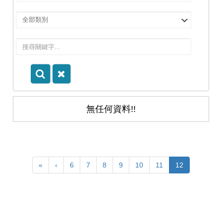
擇
院
選
所/
擇
系
類
所
別
無任何資料!!
«
‹
6
7
8
9
10
11
12