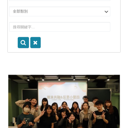
擇
院
選
所/
擇
系
類
所
別