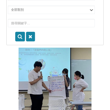
擇
院
選
所/
擇
系
類
所
別