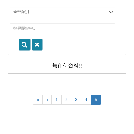
擇
院
選
所/
擇
系
類
所
別
無任何資料!!
«
‹
1
2
3
4
5