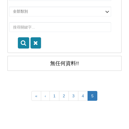
擇
院
選
所/
擇
系
類
所
別
無任何資料!!
«
‹
1
2
3
4
5