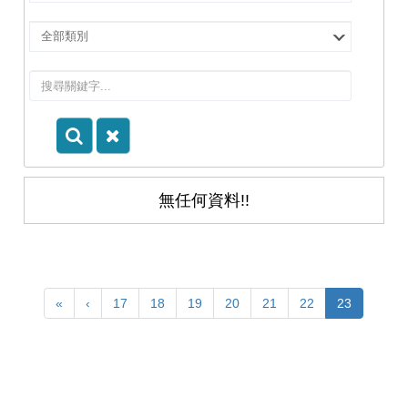
擇
院
選
所/
擇
系
類
所
別
無任何資料!!
«
‹
17
18
19
20
21
22
23