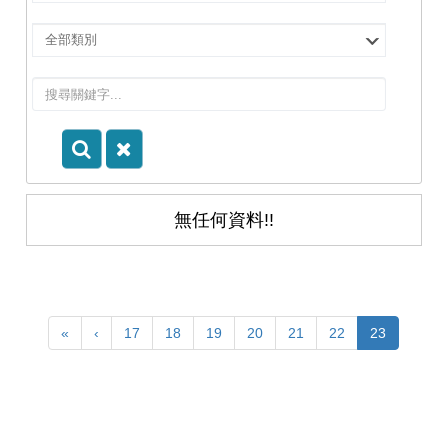
擇
院
選
所/
擇
系
類
所
別
無任何資料!!
«
‹
17
18
19
20
21
22
23