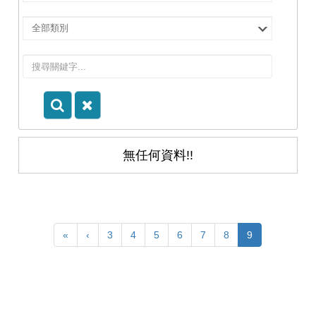
擇
院
選
所/
擇
系
類
所
別
無任何資料!!
«
‹
3
4
5
6
7
8
9