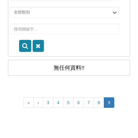
擇
院
選
所/
擇
系
類
所
別
無任何資料!!
«
‹
3
4
5
6
7
8
9