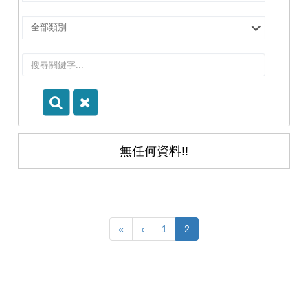
擇
院
選
所/
擇
系
類
所
別
無任何資料!!
«
‹
1
2