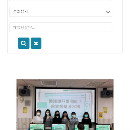
擇
院
選
所/
擇
系
類
所
別