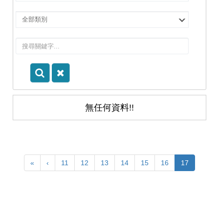
擇
院
選
所/
擇
系
類
所
別
無任何資料!!
«
‹
11
12
13
14
15
16
17