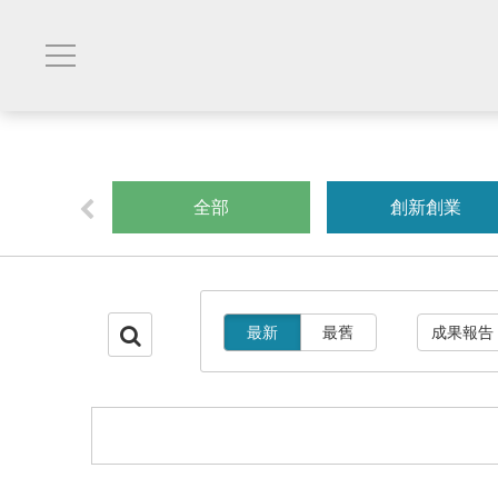
星光
全部
創新創業
最新
最舊
成果報告