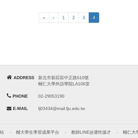
«
‹
1
2
3
4
ADDRESS
新北市新莊區中正路510號
輔仁大學外語學院LA106室
PHONE
02-29053190
E-MAIL
fj03434@mail.fju.edu.tw
站
-
輔大學生學習成果平台
-
教師LINE@適性揚才
-
輔仁大