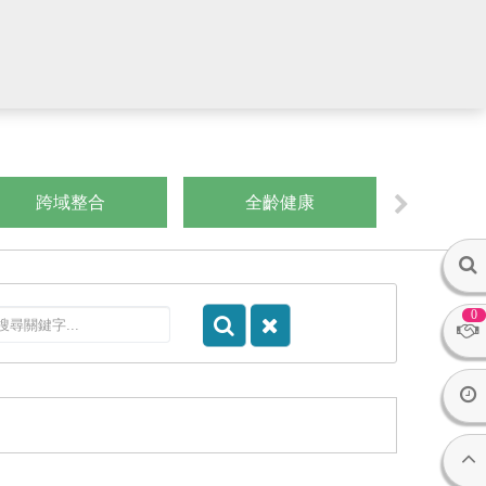
跨域整合
全齡健康
數
0