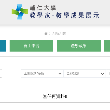
〉創新創業
自主學習
產學成果
選
選
擇
擇
院
類
所/
別
系
無任何資料!!
所