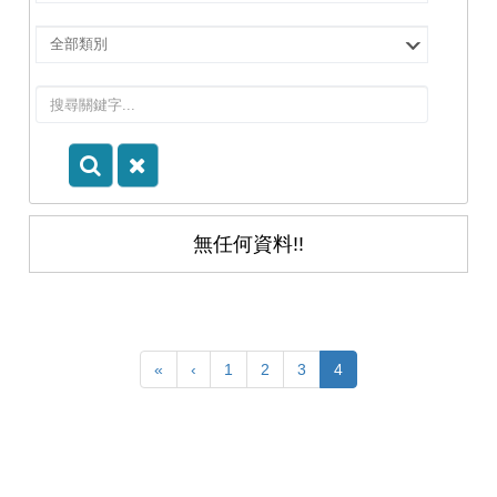
擇
院
選
所/
擇
系
類
所
別
無任何資料!!
«
‹
1
2
3
4