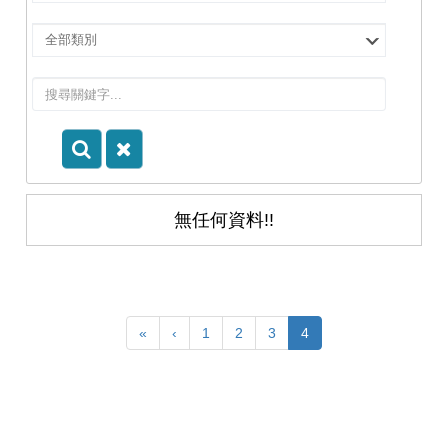
擇
院
選
所/
擇
系
類
所
別
無任何資料!!
«
‹
1
2
3
4