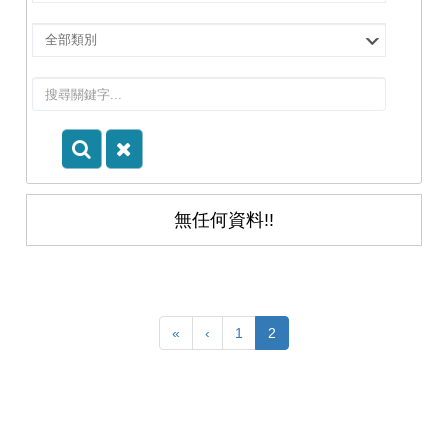
擇
院
選
所/
擇
系
類
所
別
無任何資料!!
«
‹
1
2