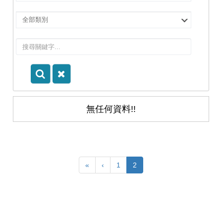
擇
院
選
所/
擇
系
類
所
別
無任何資料!!
«
‹
1
2