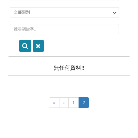
擇
院
選
所/
擇
系
類
所
別
無任何資料!!
«
‹
1
2