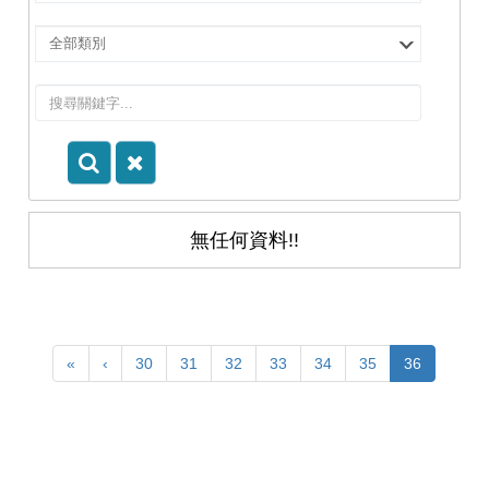
擇
院
選
所/
擇
系
類
所
別
無任何資料!!
«
‹
30
31
32
33
34
35
36