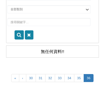
擇
院
選
所/
擇
系
類
所
別
無任何資料!!
«
‹
30
31
32
33
34
35
36