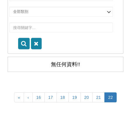
擇
院
選
所/
擇
系
類
所
別
無任何資料!!
«
‹
16
17
18
19
20
21
22