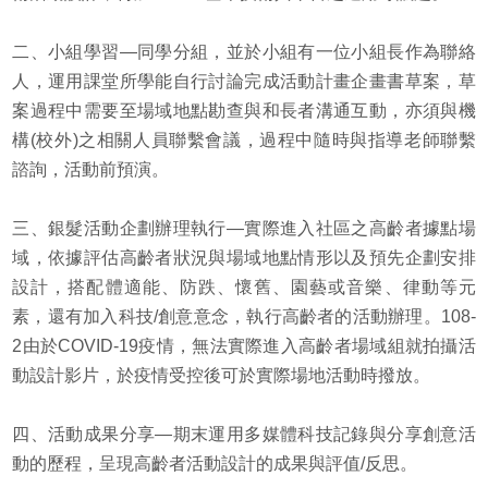
二、小組學習—同學分組，並於小組有一位小組長作為聯絡
人，運用課堂所學能自行討論完成活動計畫企畫書草案，草
案過程中需要至場域地點勘查與和長者溝通互動，亦須與機
構(校外)之相關人員聯繫會議，過程中隨時與指導老師聯繫
諮詢，活動前預演。
三、銀髮活動企劃辦理執行—實際進入社區之高齡者據點場
域，依據評估高齡者狀況與場域地點情形以及預先企劃安排
設計，搭配體適能、防跌、懷舊、園藝或音樂、律動等元
素，還有加入科技/創意意念，執行高齡者的活動辦理。108-
2由於COVID-19疫情，無法實際進入高齡者場域組就拍攝活
動設計影片，於疫情受控後可於實際場地活動時撥放。
四、活動成果分享—期末運用多媒體科技記錄與分享創意活
動的歷程，呈現高齡者活動設計的成果與評值/反思。