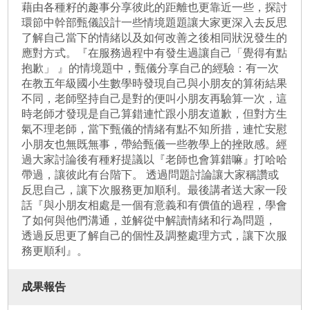
藉由各種籽的趣事分享彼此的距離也更靠近一些，探討
環節中幹部甄儀設計一些情境題題讓大家更深入去反思
了解自己當下的情緒以及如何改善之後相同狀況發生的
應對方式。『在服務過程中有發生過讓自己「覺得有點
抱歉」 』的情境題中，甄儀分享自己的經驗：有一次
在教五年級國小生數學時發現自己與小朋友的算術結果
不同，老師堅持自己是對的便叫小朋友再驗算一次，這
時老師才發現是自己算錯連忙跟小朋友道歉，但對方生
氣不理老師，當下甄儀的情緒有點不知所措，連忙安慰
小朋友也無既無事，帶給甄儀一些教學上的挫敗感。經
過大家討論後有種籽提議以『老師也會算錯嘛』打哈哈
帶過，讓彼此有台階下。 透過問題討論讓大家稱讚或
反思自己，讓下次服務更加順利。最後講者送大家一段
話『與小朋友相處是一個有意義和有價值的過程，學會
了如何與他們溝通，並解從中解讀情緒和行為問題，
透過反思更了解自己的個性及調整處理方式，讓下次服
務更順利』。
成果報告