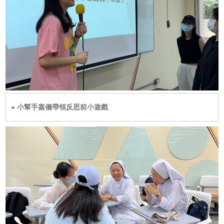
小幫手嘉儀帶領反思前小遊戲