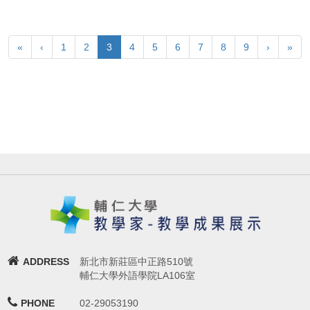
«
‹
1
2
3
4
5
6
7
8
9
›
»
ADDRESS
新北市新莊區中正路510號
輔仁大學外語學院LA106室
PHONE
02-29053190