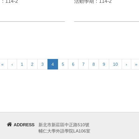
114-2
活動學期：114-2
«
‹
1
2
3
4
5
6
7
8
9
10
›
»
ADDRESS
新北市新莊區中正路510號
輔仁大學外語學院LA106室