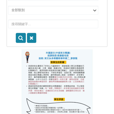
擇
院
選
所/
擇
系
類
所
別