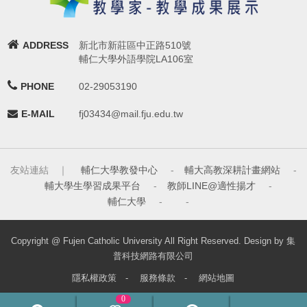
ADDRESS
新北市新莊區中正路510號
輔仁大學外語學院LA106室
PHONE
02-29053190
E-MAIL
fj03434@mail.fju.edu.tw
友站連結 ｜
輔仁大學教發中心
-
輔大高教深耕計畫網站
-
輔大學生學習成果平台
-
教師LINE@適性揚才
-
輔仁大學
-
-
Copyright @ Fujen Catholic University All Right Reserved. Design by 集
普科技網路有限公司
隱私權政策
-
服務條款
-
網站地圖
0