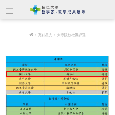
〉
亮點星光
〉大專院校社團評選