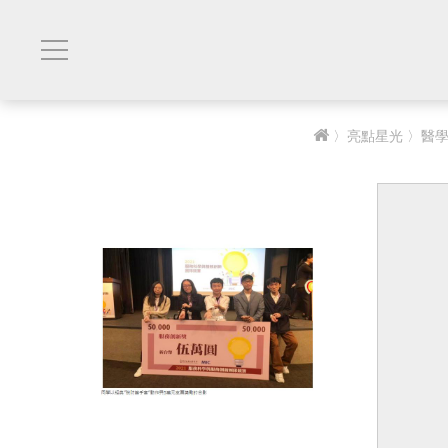
〉
亮點星光
〉醫學