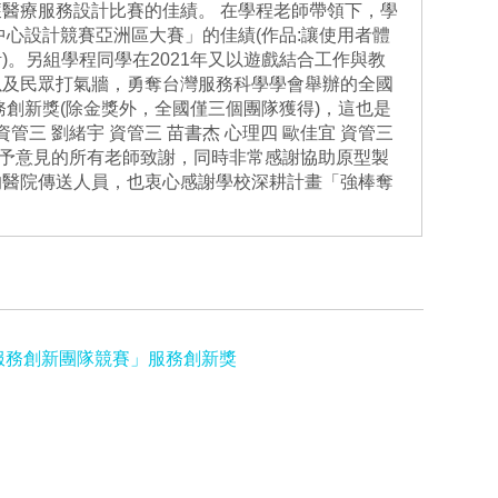
醫療服務設計比賽的佳績。 在學程老師帶領下，學
中心設計競賽亞洲區大賽」的佳績(作品:讓使用者體
。另組學程同學在2021年又以遊戲結合工作與教
以及民眾打氣牆，勇奪台灣服務科學學會舉辦的全國
務創新獎(除金獎外，全國僅三個團隊獲得)，這也是
管三 劉緒宇 資管三 苗書杰 心理四 歐佳宜 資管三
及給予意見的所有老師致謝，同時非常感謝協助原型製
的醫院傳送人員，也衷心感謝學校深耕計畫「強棒奪
與服務創新團隊競賽」服務創新獎