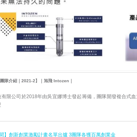
I團隊介紹｜2021-2】｜旭飛 Intozen｜
技有限公司於2018年由吳宜娜博士發起籌備，團隊開發複合式
漿
新聞】創新創業激勵計畫名單出爐 3團隊各獲百萬創業金