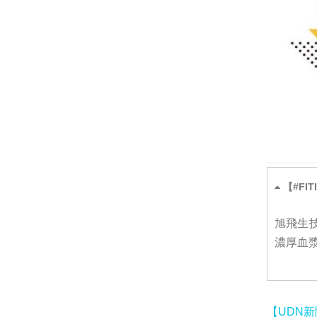
【#FIT
旭飛生
濃厚血
【UDN