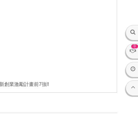
0
新創業激勵計畫前7強!!