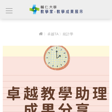
〉
卓越TA
〉統計學