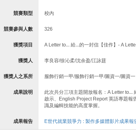
競賽類型
校內
競賽參與人數
326
獲獎項目
A Letter to... 給...的一封信【佳作】- A Letter 
獲獎人
李良容/徐沁柔/沈余盈/江詠莛
獲獎人之系所
服飾行銷一甲/服飾行銷一甲/圖資一/圖資一
成果說明
此次共分三項主題開放報名：A Letter to... 給.
啟示、English Project Repor
識及編輯技能的高度掌握。
成果報告
E世代就業競爭力 : 製作多媒體影片成果報