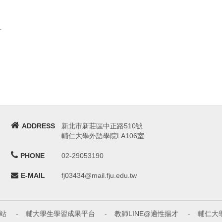
言
ADDRESS
新北市新莊區中正路510號
輔仁大學外語學院LA106室
PHONE
02-29053190
E-MAIL
fj03434@mail.fju.edu.tw
站
-
輔大學生學習成果平台
-
教師LINE@適性揚才
-
輔仁大