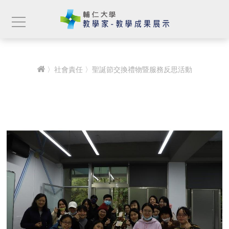
〉
社會責任
〉聖誕節交換禮物暨服務反思活動