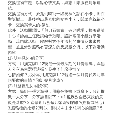
交換禮物主題：以點心或文具，與志工隊服務對象連
結。
交換禮物方式：於簽到時寫一段祝福的話在小卡，掛在
聖誕樹上，最後挑出最喜歡的祝福小卡，閱讀完祝福小
卡，交換寫卡人的禮物。
此外，活動開場以「剪刀石頭布」破冰暖場，接著邀請
中心卓妙如主任致詞給予鼓勵。設計兩個小組分享活
動，藉由此活動，瞭解對方今年深刻的事情及未來展
望，並且針對服務有更深刻的反思跟交流，以下為活動
內容：
(1) 明年見(小組分享)
方式：用撲克牌1-12號選一個最深刻的月份號碼，與他
人分享為何選擇這張？發生了什麼事情？
心情如何？另外再用撲克牌1-12號選一個月份代表明年
想要做的事情？預計幾月達成？
(2) 服務反思(小組分享)
方式：每組一張大海報，用彩色筆畫下或寫下，各組推
派一人分享，分享題目以下：< 1.服務對自己來說的意
義是甚麼? 2.這學期服務最印象深刻的事?(挫折或開心)
3.服務後的改變?(開心、耐心) 4.未來想關心的議題? 5.