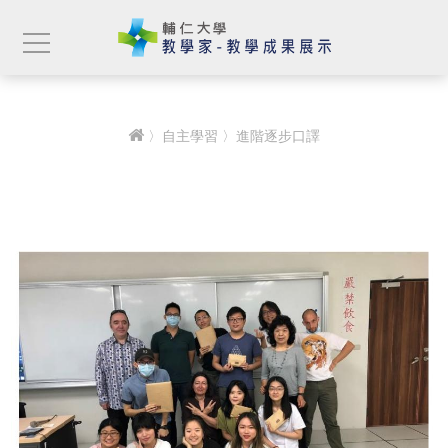
〉
自主學習
〉進階逐步口譯